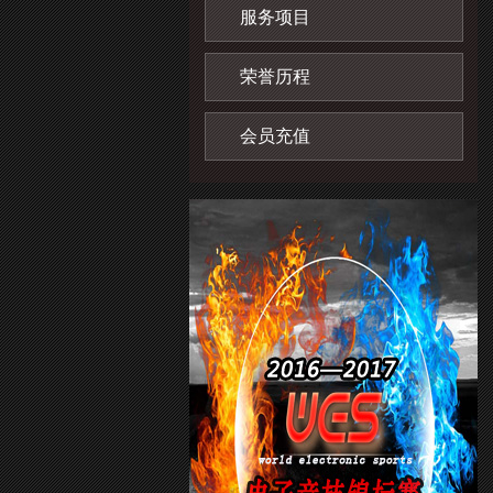
服务项目
荣誉历程
会员充值