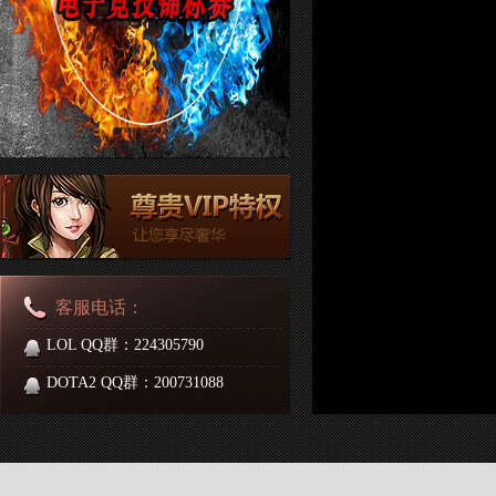
客服电话：
LOL QQ群：224305790
DOTA2 QQ群：200731088