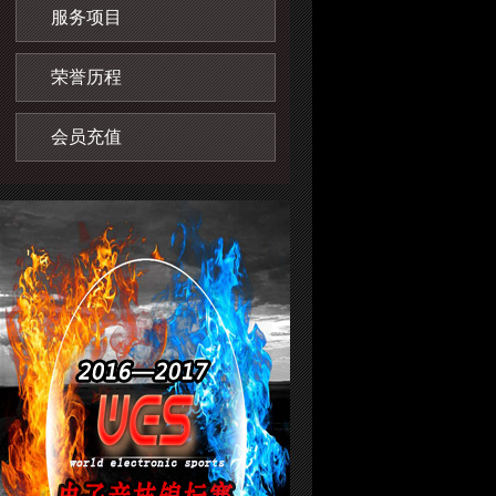
服务项目
荣誉历程
会员充值