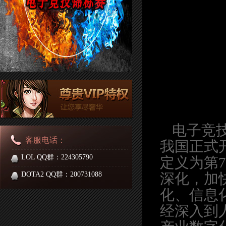
电子竞技
客服电话：
我国正式开
LOL QQ群：224305790
定义为第
DOTA2 QQ群：200731088
深化，加
化、信息
经深入到