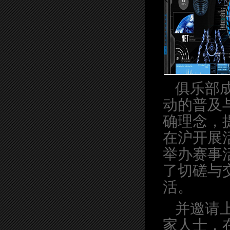
俱乐部
动的普及
确理念，
在沪开展
举办赛事
了切磋与
活。
并邀请
家人士，