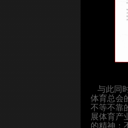
与此同
体育总会
不等不靠
展体育产
的精神：