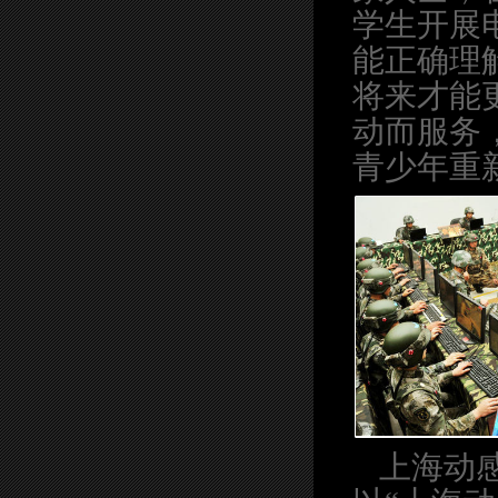
学生开展
能正确理
将来才能
动而服务
青少年重
上海动