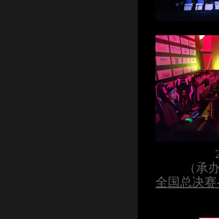
（承办
全国总决赛-