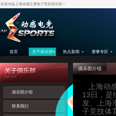
欢迎光临上海动感之屋电子竞技俱乐部！
搜索
首页
关于俱乐部
热点新闻
赛事专区
俱乐部介绍
上海动感
俱乐部介绍
13日，
发、上海
联系我们
子竞技体