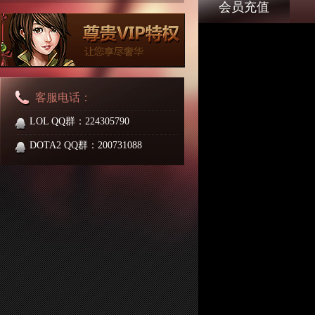
会员充值
客服电话：
LOL QQ群：224305790
DOTA2 QQ群：200731088