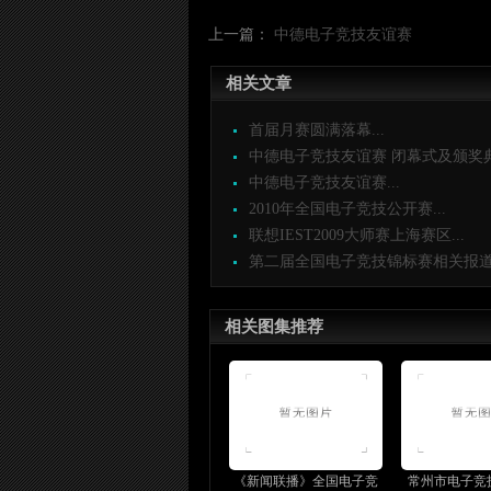
上一篇：
中德电子竞技友谊赛
相关文章
首届月赛圆满落幕...
中德电子竞技友谊赛 闭幕式及颁奖典礼
中德电子竞技友谊赛...
2010年全国电子竞技公开赛...
联想IEST2009大师赛上海赛区...
第二届全国电子竞技锦标赛相关报道.
相关图集推荐
《新闻联播》全国电子竞
常州市电子竞技