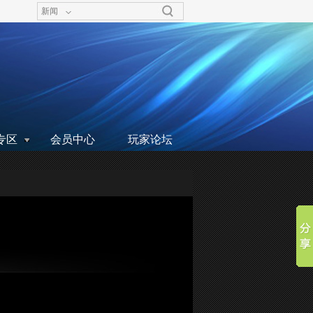
新闻
专区
会员中心
玩家论坛