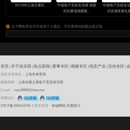
IEF2009上海分赛区...
中德电子竞技友谊赛 国家
中德电子竞技友谊
对抗赛现场图集...
式及颁奖典礼图集
以下网友评论只代表其个人观点，不代表本站的观点或立场。
首页
关于俱乐部
热点新闻
赛事专区
视频专区
电竞产业
活动专区
|
|
|
|
|
|
|
业务主管单位：
上海市体育局
版权所有：
上海动感之屋电子竞技俱乐部
E-mail：
xuru20000@sina.com
在线QQ：
沪ICP备10044335号-1
技术支持：
奈福网络
百度统计