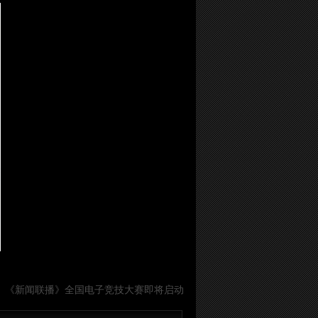
：
《新闻联播》全国电子竞技大赛即将启动