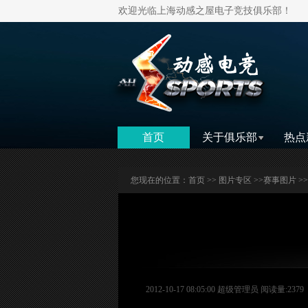
欢迎光临上海动感之屋电子竞技俱乐部！
首页
关于俱乐部
热点
您现在的位置：
首页
>>
图片专区
>>
赛事图片
>
2012-10-17 08:05:00 超级管理员 阅读量:2379