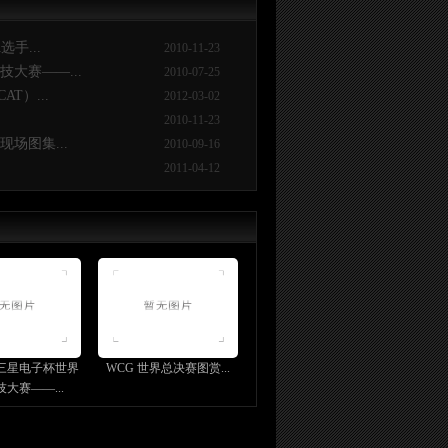
手...
2010-11-23
技大赛——...
2010-07-25
T）...
2012-03-02
2010-11-23
场图集...
2010-09-16
2011-04-12
10三星电子杯世界
WCG 世界总决赛图赏...
大赛——...