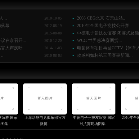
...
2008 CEG北京 石景山站...
2010-10-05
幕...
2010年全国电子竞技公开赛...
2012-08-19
中德电子竞技友谊赛 闭幕式及颁奖
2015-08-08
在京召开...
WCG 世界总决赛图赏...
2010-12-20
大声疾呼...
电竞体育项目再登CCTV【体育人间】
2014-11-03
..
动感相如杯第三周赛事新闻...
2010-08-03
谊赛 国家
上海动感电竞俱乐部官方
中德电子竞技友谊赛 国家
2010年
集...
微博...
对抗赛现场图集...