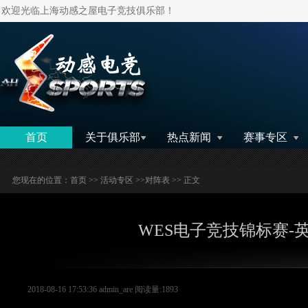
欢迎光临上海动感之屋电子竞技俱乐部！
搜索
首页
关于俱乐部
热点新闻
赛事专区
您现在的位置：
首页
>>
活动专区
>>
对阵表
>> 正文
WES电子竞技锦标赛-
2018-08-16 17:53:36 admin_are 阅读量:1893