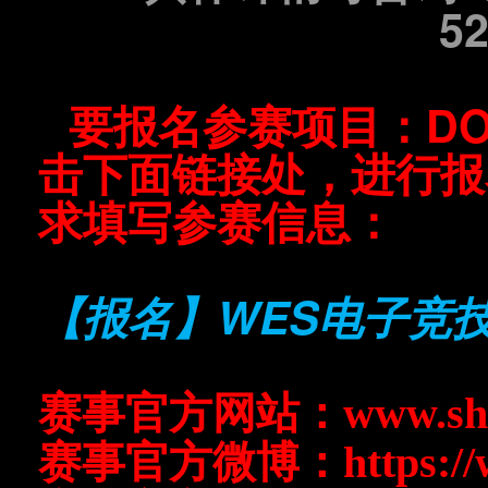
52
要报名参赛项目：DO
击下面链接处，进行报
求填写参赛信息：
【报名】WES电子竞
赛事官方网站：
www.sh
赛事官方微博：
https:/