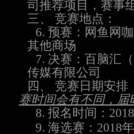
司推荐项目，赛事
三、
竞赛地点：
6.
预赛：网鱼网咖
其他商场
7.
决赛：百脑汇（
传媒有限公司
四、
竞赛日期安排
赛时间会有不同，届
8.
报名时间：
201
9.
海选赛：
2018