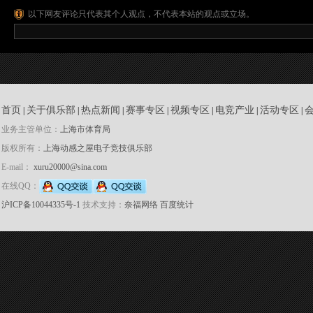
以下网友评论只代表其个人观点，不代表本站的观点或立场。
首页
关于俱乐部
热点新闻
赛事专区
视频专区
电竞产业
活动专区
|
|
|
|
|
|
|
业务主管单位：
上海市体育局
版权所有：
上海动感之屋电子竞技俱乐部
E-mail：
xuru20000@sina.com
在线QQ：
沪ICP备10044335号-1
技术支持：
奈福网络
百度统计