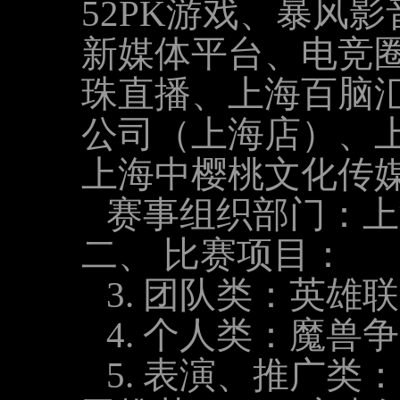
52PK
游戏、暴风影
新媒体平台、电竞
珠直播、上海百脑
公司（上海店）、
上海中樱桃文化传
赛事组织部门：上
二、
比赛项目：
3.
团队类：英雄联
4.
个人类：魔兽争
5.
表演、推广类：