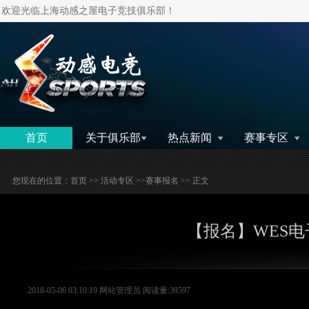
欢迎光临上海动感之屋电子竞技俱乐部！
搜索
首页
关于俱乐部
热点新闻
赛事专区
您现在的位置：
首页
>>
活动专区
>>
赛事报名
>> 正文
【报名】WES
2018-05-06 03:10:19 网站管理员 阅读量:39597