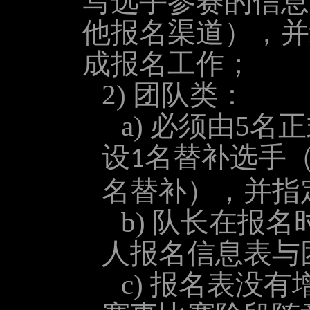
写选手参赛的信息
他报名渠道），并
成报名工作；
2)
团队类：
a)
必须由
5
名正
设
名替补选手
1
名替补），并指
b)
队长在报名
人报名信息表与
c)
报名表没有