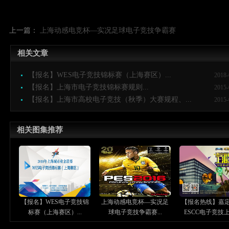
上一篇：
上海动感电竞杯—实况足球电子竞技争霸赛
相关文章
【报名】WES电子竞技锦标赛（上海赛区）...
2018-
【报名】上海市电子竞技锦标赛规则...
2015-
【报名】上海市高校电子竞技（秋季）大赛规程、...
2015-
相关图集推荐
【报名】WES电子竞技锦
上海动感电竞杯—实况足
【报名热线】嘉
标赛（上海赛区）...
球电子竞技争霸赛...
ESCC电子竞技上海