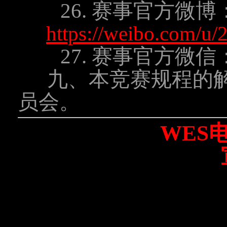
26.
赛事官方微博
https://weibo.com/u
27.
赛事官方微信
九、本竞赛规程的解
员会。
WES