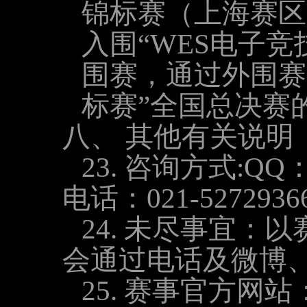
锦标赛（上海赛区
入围“WES电子
围赛，通过外围赛
标赛”全国总决赛
八、
其他有关说明
23.
咨询方式
:QQ：
电话：021-5272936
24.
未尽事宜：以
会通过电话及微博
25.
赛事官方网站