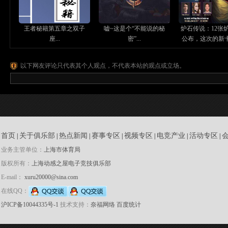
王者秘籍第五章之双子
嘘~这是个“不能说的秘
炉石传说：12张
座...
密”...
公布，这次的新卡你
以下网友评论只代表其个人观点，不代表本站的观点或立场。
首页
关于俱乐部
热点新闻
赛事专区
视频专区
电竞产业
活动专区
|
|
|
|
|
|
|
业务主管单位：
上海市体育局
版权所有：
上海动感之屋电子竞技俱乐部
E-mail：
xuru20000@sina.com
在线QQ：
沪ICP备10044335号-1
技术支持：
奈福网络
百度统计