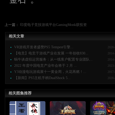
上一篇：
印度电子竞技游戏平台GamingMonk获投资
相关文章
VR游戏开发者盛赞PS5 Tempest引擎...
2020-
【电竞】电竞于游戏产业在发展 一年创收830...
2014-
蜗牛谈虚拟运营服务：从一线客户配置专业团队...
2014-
2022 年度中国电竞产业年会将于 2 月 ...
2023-
Y3动漫电玩游戏展十一黄金周，火花再燃！...
2017-
【新闻】PS5主机手柄DualShock 5...
2020-
相关图集推荐