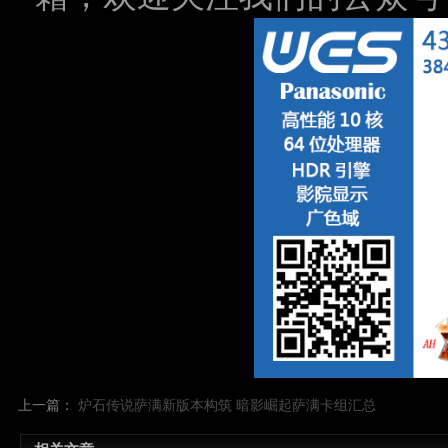
上一篇：
炉石传说萨满新版本构筑 暗影崛起萨满卡组汇总