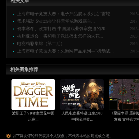
相关文章
上海市电子竞技大赛：电子产品展示系列之“雷蛇...
2015-
需求强劲 Switch会让任天堂成游戏霸主...
2017-
资本寒冬、政策打击 中国游戏业饥寒交迫的20...
2018-
杭州亚运会，将和电子竞技擦出怎样的火花...
2023-
电竞精彩集锦（第二期）...
2016-
上海市电子竞技大赛：久游网产品系列—“机动战...
2015-
相关图集推荐
波斯王子VR密室面见中国
人民电竞受特邀出席2018
《星际争霸:重制
玩家...
中国金球奖...
发布 支持官方中文
以下网友评论只代表其个人观点，不代表本站的观点或立场。