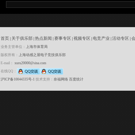
首页
关于俱乐部
热点新闻
赛事专区
视频专区
电竞产业
活动专区
|
|
|
|
|
|
|
业务主管单位：
上海市体育局
版权所有：
上海动感之屋电子竞技俱乐部
E-mail：
xuru20000@sina.com
在线QQ：
沪ICP备10044335号-1
技术支持：
奈福网络
百度统计