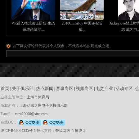
VR进入模式验证阶段 生态
2018ChinaJoy 中国style渐
Jackeylove登
系统尚薄弱...
成...
志 成为电..
以下网友评论只代表其个人观点，不代表本站的观点或立场。
首页
关于俱乐部
热点新闻
赛事专区
视频专区
电竞产业
活动专区
|
|
|
|
|
|
|
业务主管单位：
上海市体育局
版权所有：
上海动感之屋电子竞技俱乐部
E-mail：
xuru20000@sina.com
在线QQ：
沪ICP备10044335号-1
技术支持：
奈福网络
百度统计