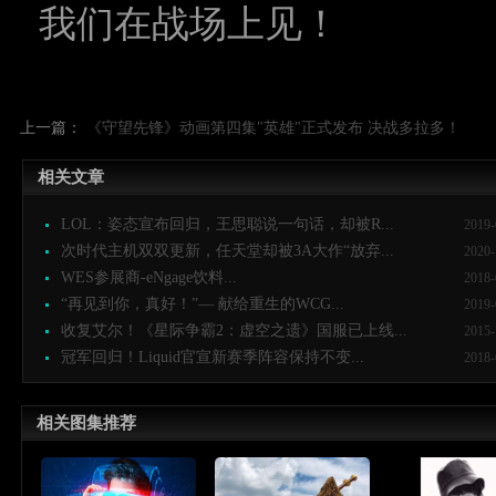
我们在战场上见！
上一篇：
《守望先锋》动画第四集"英雄"正式发布 决战多拉多！
相关文章
LOL：姿态宣布回归，王思聪说一句话，却被R...
2019-
次时代主机双双更新，任天堂却被3A大作“放弃...
2020-
WES参展商-eNgage饮料...
2018-
“再见到你，真好！”— 献给重生的WCG...
2019-
收复艾尔！《星际争霸2：虚空之遗》国服已上线...
2015-
冠军回归！Liquid官宣新赛季阵容保持不变...
2018-
相关图集推荐