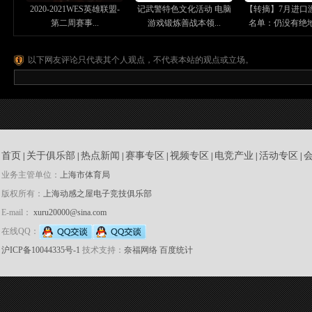
2020-2021WES英雄联盟-
记武警特色文化活动 电脑
【转摘】7月进口
第二周赛事...
游戏锻炼善战本领...
名单：仍没有绝地求
以下网友评论只代表其个人观点，不代表本站的观点或立场。
首页
关于俱乐部
热点新闻
赛事专区
视频专区
电竞产业
活动专区
|
|
|
|
|
|
|
业务主管单位：
上海市体育局
版权所有：
上海动感之屋电子竞技俱乐部
E-mail：
xuru20000@sina.com
在线QQ：
沪ICP备10044335号-1
技术支持：
奈福网络
百度统计