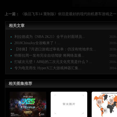
上一篇：
《极品飞车14 重制版》依旧是最好的现代街机赛车游戏之一
相关文章
利拉德成为《NBA 2K21》全平台封面球员...
2020-
2018ChinaJoy全攻略来了！...
2018-
【转摘】7月进口游戏过审名单：仍没有绝地求生...
2018-
特斯拉周一发布完全自动驾驶 将网络直播...
2019-
打破次元壁！AB站的二次元文化究竟是什么？...
2016-
专为电竞而生 HyperX三大游戏神器汇集...
2014-
相关图集推荐