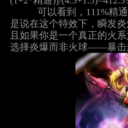
(1+2*
精通
)]/(4.5+1.5)=412
可以看到，
111%
精通
是说在这个特效下，瞬发炎
且如果你是一个真正的火系
选择炎爆而非火球——暴击