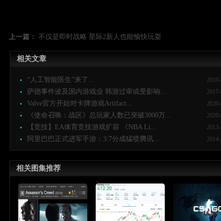
上一篇：
不仅是即时战略 星际2新人也能愉快玩耍
相关文章
“人工智能医生”来了...
2019-
萨德事件波及国内游戏业 韩游过审或受影响...
2017-
Valve官方开始对卡牌游戏Artifact...
2020-
《使命召唤：战区》总玩家人数已突破3000万...
2020-
【竞技】EA体育竞技游戏扩容 《NBA Li...
2013-
阿里巴巴正式进军手游：3:7分成猛喷腾讯...
2014-
相关图集推荐