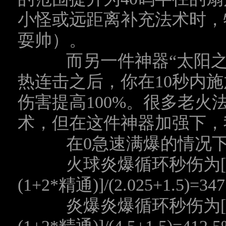
小怪或远距离补充法术时，
耍帅）。
而另一件神器“太阳之
热连击之后，你在
10
秒内施
伤害提高
100%
。很多老火
术，但在这件神器加强下，
在
0
急速满爆的情况
火球炎爆循环秒伤为
(1+2*
精通
)]/(2.025+1.5)=3
炎爆炎爆循环秒伤为