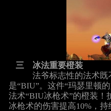
三 冰法重要橙装
法爷标志性的法术既不
是“
BIU
”。这件“玛瑟里顿
法术“
BIU
冰枪术”的橙装！
冰枪术的伤害提高
10%
，持