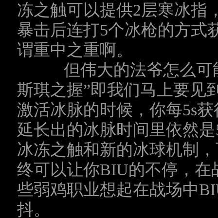
冻之触可以提供
2
层寒冰指
暴击后连打
5
个冰枪的方式
谓重中之重啊。
但伟大的法爷怎么可能
斯琪之握”即我们马上要见
激活冰脉的时候，你每
5s
获
延长出的冰脉时间里依然是
冰冻之触和新的冰球机制，
终可以让你
BIU
的不停，在
些弱鸡职业想起在战场中
B
抖。