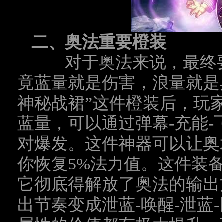
二、奥法重要橙装
对于奥法来说，最终要
竟蓝量就是伤害，浪量就是
神秘战裙”这件橙装后，玩
蓝量，可以通过弹幕
-
充能
-
对爆发。这件神器可以让奥
你恢复
5%
法力值。这件装
它彻底得解放了奥法的输出
出节奏变成泄蓝
-
唤醒
-
泄蓝
-