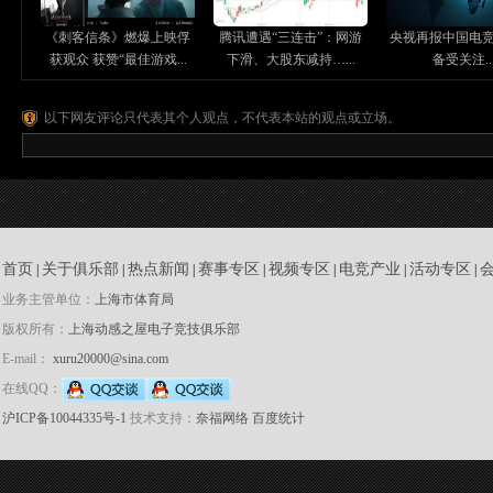
《刺客信条》燃爆上映俘
腾讯遭遇“三连击”：网游
央视再报中国电竞 
获观众 获赞“最佳游戏...
下滑、大股东减持…...
备受关注..
以下网友评论只代表其个人观点，不代表本站的观点或立场。
首页
关于俱乐部
热点新闻
赛事专区
视频专区
电竞产业
活动专区
|
|
|
|
|
|
|
业务主管单位：
上海市体育局
版权所有：
上海动感之屋电子竞技俱乐部
E-mail：
xuru20000@sina.com
在线QQ：
沪ICP备10044335号-1
技术支持：
奈福网络
百度统计