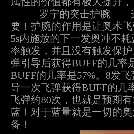
属性的价值都有极大提升，
罗宁的突击护腕——这
要！护腕的作用是让奥术飞
5s
内施放的下一发奥冲不耗
率触发，并且没有触发保护
弹引导后获得
BUFF
的几率
BUFF
的几率是
57%
。
8
发飞
导一次飞弹获得
BUFF
的几
飞弹约
80
次，也就是预期有
蓝！对于蓝量就是一切的奥
备！