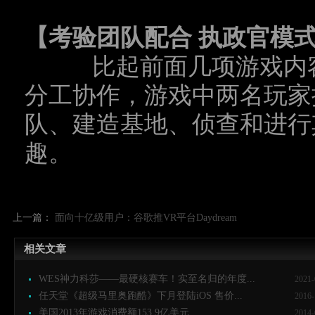
【考验团队配合
执政官模
比起前面几项游戏内容
分工协作，游戏中两名玩家
队、建造基地、侦查和进行
趣。
上一篇：
面向十亿级用户：谷歌推VR平台Daydream
相关文章
WES神力科莎——最硬核赛车！实至名归的年度...
2021-
任天堂《超级马里奥跑酷》下月登陆iOS 售价...
2016-
美国2013年游戏消费额153.9亿美元...
2014-