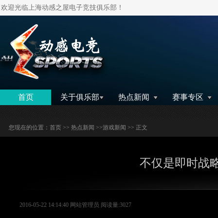
欢迎光临上海动感之屋电子竞技俱乐部！
搜索
首页
关于俱乐部
热点新闻
赛事专区
您现在的位置：
首页
>>
热点新闻
>>
游戏新闻
>> 正文
不仅是即时战略
2016-05-22 14:14:40 网站管理员 阅读量:3027