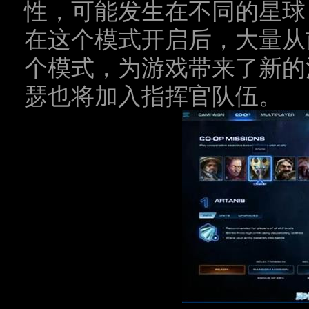
性，可能发生在不同的星球
在这个模式开启后，大量从
个模式，为游戏带来了新的
瑟也将加入指挥官队伍。