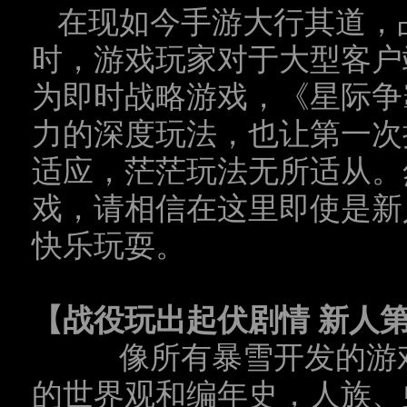
在现如今手游大行其道，
时，游戏玩家对于大型客户
为即时战略游戏，《星际争
力的深度玩法，也让第一次
适应，茫茫玩法无所适从。
戏，请相信在这里即使是新
快乐玩耍。
【战役玩出起伏剧情
新人
像所有暴雪开发的游戏
的世界观和编年史，人族、