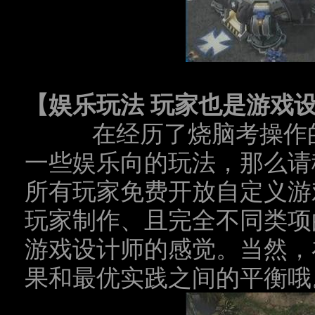
【娱乐玩法
玩家也是游戏
在经历了烧脑考操作的
一些娱乐向的玩法，那么请
所有玩家免费开放自定义游
玩家制作、且完全不同类项
游戏设计师的感觉。当然，
果和最优实践之间的平衡哦