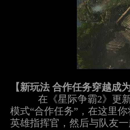
【新玩法
合作任务穿越成
在《星际争霸
2
》更新
模式“合作任务”，在这里
英雄指挥官，然后与队友一