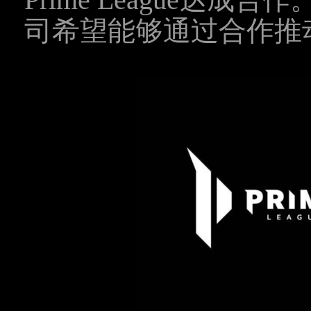
司希望能够通过合作推