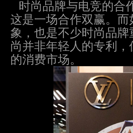
时尚品牌与电竞的合
这是一场合作双赢。而
象，也是不少时尚品牌
尚并非年轻人的专利，
的消费市场。