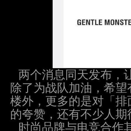
两个消息同天发布，
除了为战队加油，希望
楼外，更多的是对「排
的夸赞，还有不少人期
时尚品牌与电竞合作