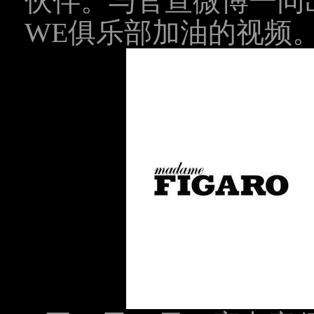
伙伴。与官宣微博一同
WE俱乐部加油的视频