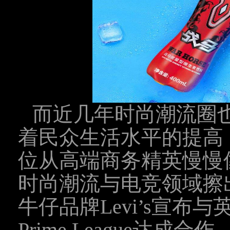
而近几年时尚潮流圈
着民众生活水平的提高
位从高端商务精英慢慢
时尚潮流与电竞领域擦
牛仔品牌Levi’s宣布
Prime League达