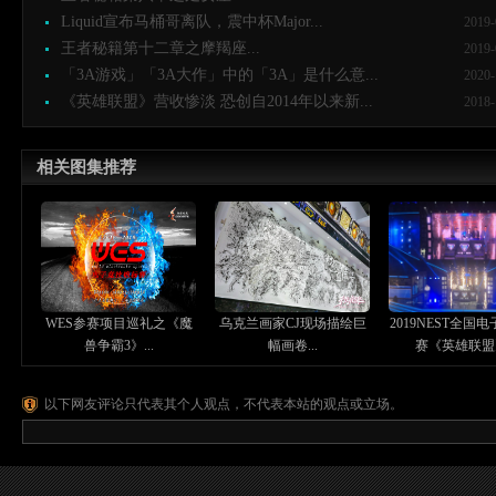
Liquid宣布马桶哥离队，震中杯Major...
2019-
王者秘籍第十二章之摩羯座...
2019-
「3A游戏」「3A大作」中的「3A」是什么意...
2020-
《英雄联盟》营收惨淡 恐创自2014年以来新...
2018-
相关图集推荐
WES参赛项目巡礼之《魔
乌克兰画家CJ现场描绘巨
2019NEST全国
兽争霸3》...
幅画卷...
赛《英雄联盟》
以下网友评论只代表其个人观点，不代表本站的观点或立场。