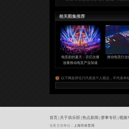
相关图集推荐
电竞剧的夏天：百亿次播
推动电竞行业健
放量推动电竞产业加速
跑...
以下网友评论只代表其个人观点，不代表本
首页
关于俱乐部
热点新闻
赛事专区
视频
|
|
|
|
业务主管单位：
上海市体育局