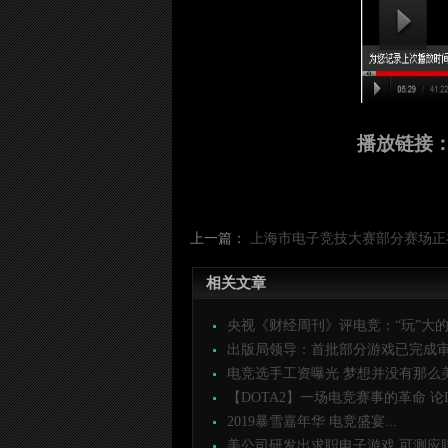
播放链接
上一篇：
上海市电子竞技大赛部分赛场正
相关文章
央视《财经周刊》评电竞：“玩”大的产
出版局领导：首批部分游戏已完成审核
电竞选手工资曝光 梦想并没有那么美好
【DOTA2】一场电竞赛事的革命 论DO
2019暴雪嘉年华 电竞盛宴...
美公司研发出求职电子游戏 可测应聘者