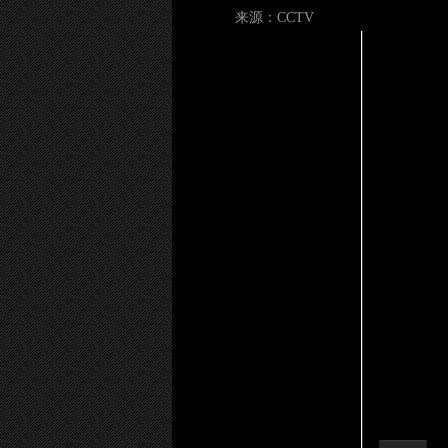
来源：CCTV