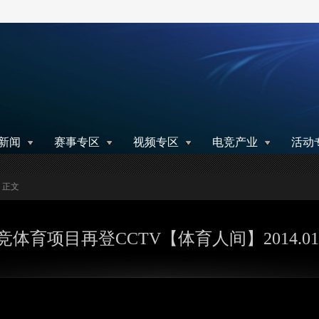
搜索
新闻
赛事专区
视频专区
电竞产业
活动
> 正文
竞体育项目再登CCTV【体育人间】2014.01.