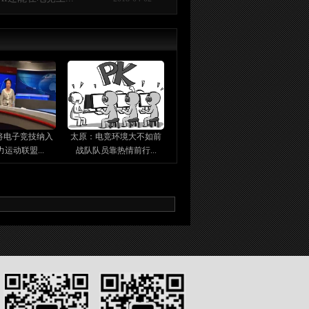
将电子竞技纳入
太原：电竞环境大不如前
运动联盟...
战队队员靠热情前行...