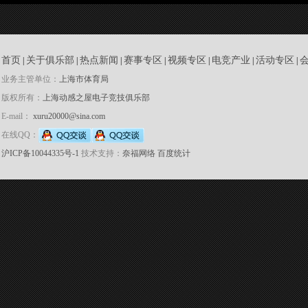
首页
关于俱乐部
热点新闻
赛事专区
视频专区
电竞产业
活动专区
|
|
|
|
|
|
|
业务主管单位：
上海市体育局
版权所有：
上海动感之屋电子竞技俱乐部
E-mail：
xuru20000@sina.com
在线QQ：
沪ICP备10044335号-1
技术支持：
奈福网络
百度统计