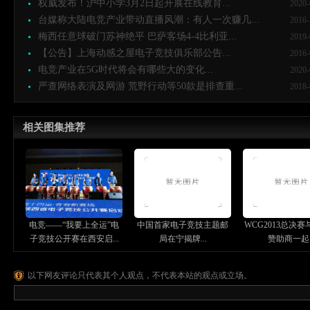
权威发布！沪中小学3月2日起开展在线教育...
2020-
台媒称大陆电竞产业带动直播风潮：有人一次赚几...
2016-
梅西任意球破门苏神绝平 巴萨客场4-4比利亚...
2019-
【公告】上海动感之屋电子竞技俱乐部公告...
2016-
电竞产业在5G时代将会有哪些大的变化...
2020-
严查网络表演及网游 荒野行动等50款是排查重...
2018-
相关图集推荐
电竞——“我要上全运”电
中国首家电子竞技主题邮
WCG2013总决
子竞技公开赛在西安启...
局在宁揭牌...
赞助商一起..
以下网友评论只代表其个人观点，不代表本站的观点或立场。