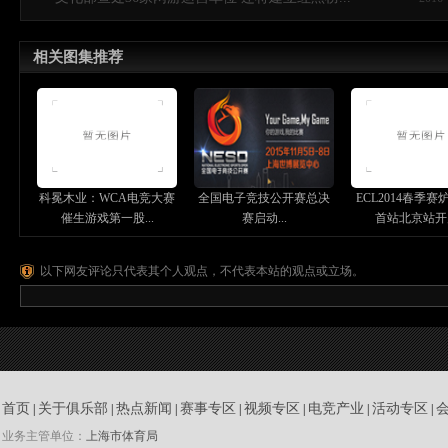
相关图集推荐
科冕木业：WCA电竞大赛
全国电子竞技公开赛总决
ECL2014春季
催生游戏第一股...
赛启动...
首站北京站开启
以下网友评论只代表其个人观点，不代表本站的观点或立场。
首页
关于俱乐部
热点新闻
赛事专区
视频专区
电竞产业
活动专区
|
|
|
|
|
|
|
业务主管单位：
上海市体育局