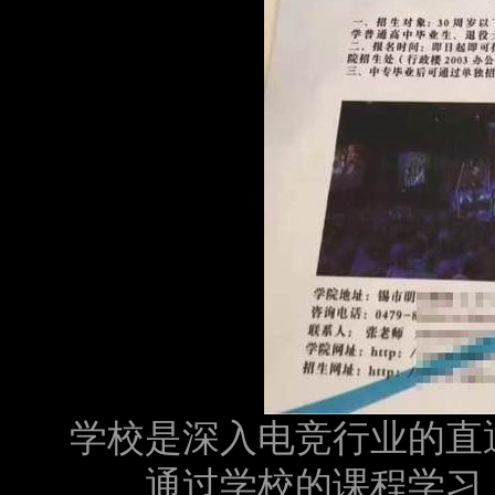
学校是深入电竞行业的直
通过学校的课程学习，