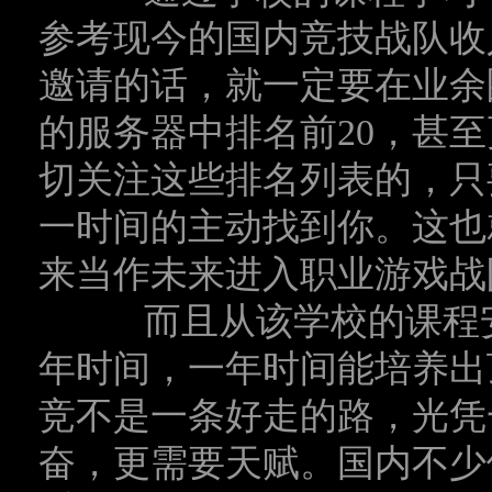
参考现今的国内竞技战队收
邀请的话，就一定要在业余
的服务器中排名前20，甚
切关注这些排名列表的，只
一时间的主动找到你。这也
来当作未来进入职业游戏战
而且从该学校的课程安
年时间，一年时间能培养出
竞不是一条好走的路，光凭
奋，更需要天赋。国内不少