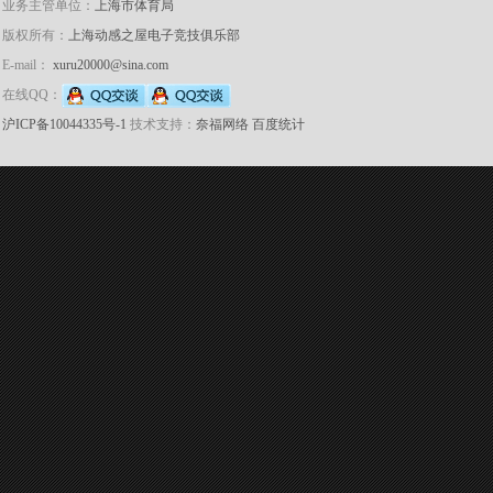
业务主管单位：
上海市体育局
版权所有：
上海动感之屋电子竞技俱乐部
E-mail：
xuru20000@sina.com
在线QQ：
沪ICP备10044335号-1
技术支持：
奈福网络
百度统计