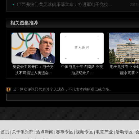
巴西弗拉门戈足球俱乐部宣布：将进军电子竞技...
2017-
相关图集推荐
奥委会主席开口：电子竞
中国电竞十年终圆梦 央视
电子竞技专业 会
技不可能进入奥运会...
拍摄纪录片...
能拿高薪？..
以下网友评论只代表其个人观点，不代表本站的观点或立场。
首页
关于俱乐部
热点新闻
赛事专区
视频专区
电竞产业
活动专区
|
|
|
|
|
|
|