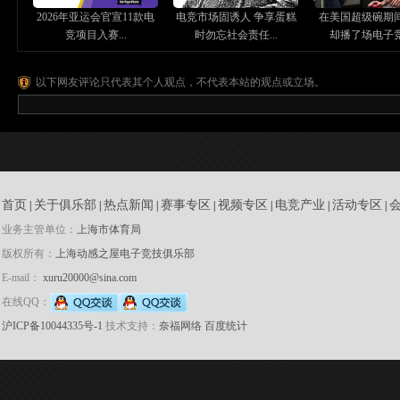
2026年亚运会官宣11款电
电竞市场固诱人 争享蛋糕
在美国超级碗期间 
竞项目入赛...
时勿忘社会责任...
却播了场电子竞技
以下网友评论只代表其个人观点，不代表本站的观点或立场。
首页
关于俱乐部
热点新闻
赛事专区
视频专区
电竞产业
活动专区
|
|
|
|
|
|
|
业务主管单位：
上海市体育局
版权所有：
上海动感之屋电子竞技俱乐部
E-mail：
xuru20000@sina.com
在线QQ：
沪ICP备10044335号-1
技术支持：
奈福网络
百度统计