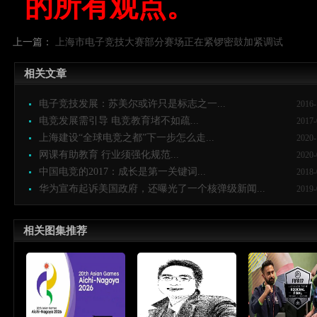
的所有观点。
上一篇：
上海市电子竞技大赛部分赛场正在紧锣密鼓加紧调试
相关文章
电子竞技发展：苏美尔或许只是标志之一...
2016-
电竞发展需引导 电竞教育堵不如疏...
2017-
上海建设“全球电竞之都”下一步怎么走...
2020-
网课有助教育 行业须强化规范...
2020-
中国电竞的2017：成长是第一关键词...
2018-
华为宣布起诉美国政府，还曝光了一个核弹级新闻...
2019-
相关图集推荐