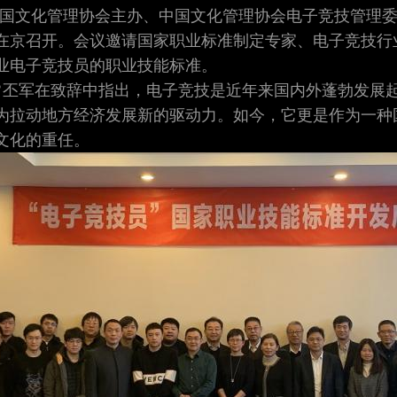
由中国文化管理协会主办、中国文化管理协会电子竞技管理委
日在京召开。会议邀请国家职业标准制定专家、电子竞技行
业电子竞技员的职业技能标准。
常丕军在致辞中指出，电子竞技是近年来国内外蓬勃发展
为拉动地方经济发展新的驱动力。如今，它更是作为一种
文化的重任。