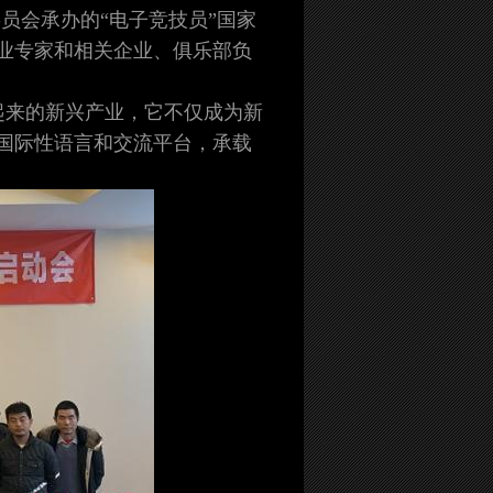
员会承办的“电子竞技员”国家
业专家和相关企业、俱乐部负
起来的新兴产业，它不仅成为新
国际性语言和交流平台，承载