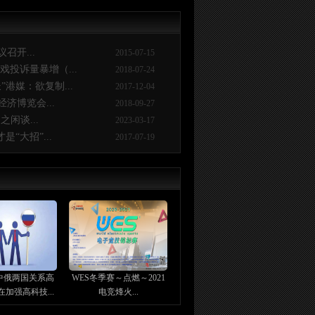
召开...
2015-07-15
投诉量暴增（...
2018-07-24
港媒：欲复制...
2017-12-04
济博览会...
2018-09-27
闲谈...
2023-03-17
“大招”...
2017-07-19
中俄两国关系高
WES冬季赛～点燃～2021
在加强高科技...
电竞烽火...