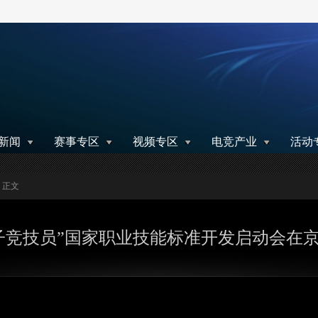
搜索
新闻
赛事专区
视频专区
电竞产业
活动
> 正文
子竞技员”国家职业技能标准开发启动会在