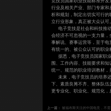
竞技员国家职业技能标准开发
行业及相关产业、部门专家和
析和规划，制定出切实可行的
立行业形象，真正被大众认可
电子竞技是社会和科技推
会经济不可忽视的一支力量，
事解说、赛事运营等，至于电
有统一的、被公众认可的职业
据悉，电子竞技员国家职
围、工作内容、技能要求和知
统一、规范的职业培训教材，
未来，电子竞技员的培养还
下、素质良莠不齐、整体队伍
更专业化、职业化、规范化，从
上一篇：
被福布斯关注的中国电竞，不需