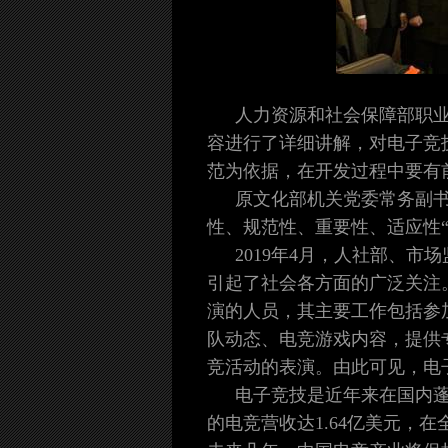
人力资源和社会保障部职
容进行了详细讲解，对电子竞
范为依据，在开发过程中要有
原文化部机关党委常务副
性、规范性、重要性、适应性
2019年4月，人社部、
引起了社会各方面的广泛关注
演的人员，其主要工作包括参
队动态、电竞游戏内容，提供
竞活动的表演。由此可见，电
电子竞技是近年来在国内蓬
的电竞营收达1.64亿美元，在