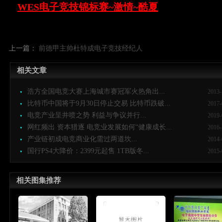
WES电子竞技锦标赛~激情~酷夏
上一篇：
前德甲主帅杜特成电子竞技经纪人
相关文章
浩方全国电竞大赛上海城市赛冠军火热角出...
2013-
比特币中国将于9月30日停止交易 比特币跌破...
2017-
电竞产业呈井喷之势 利益与争议并行...
2019-
网红频出 资本猎逐 电竞业发展如何“健康成长...
2016-
产业链初成电竞商业化需过两道坎...
2014-
国行PS4大降价：2399元起售 1TB版冬...
2015-
相关图集推荐