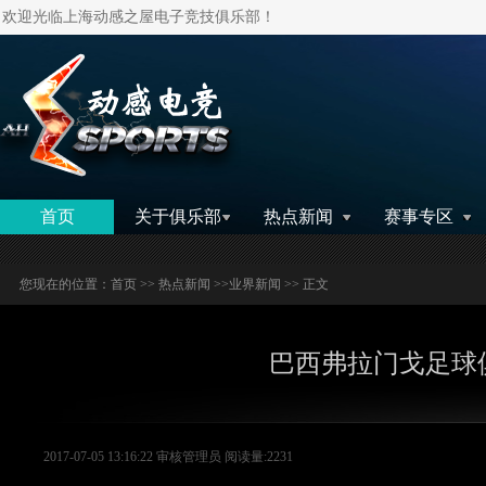
欢迎光临上海动感之屋电子竞技俱乐部！
搜索
首页
关于俱乐部
热点新闻
赛事专区
您现在的位置：
首页
>>
热点新闻
>>
业界新闻
>> 正文
巴西弗拉门戈足球
2017-07-05 13:16:22 审核管理员 阅读量:2231