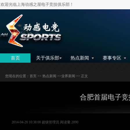
欢迎光临上海动感之屋电子竞技俱乐部！
搜索
首页
关于俱乐部
热点新闻
赛事专区
您现在的位置：
首页
>>
热点新闻
>>
业界新闻
>> 正文
合肥首届电子竞技
2014-04-20 10:38:00 超级管理员 阅读量:2090