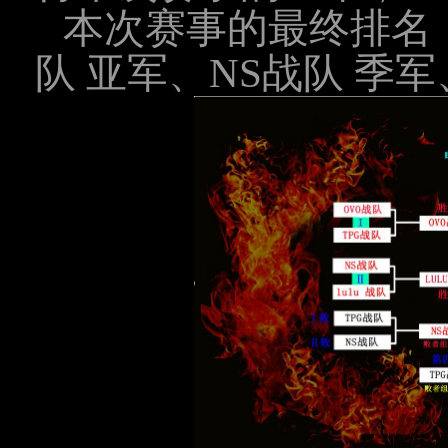
本次赛事的最终排名：
队 亚军、NS战队 季军