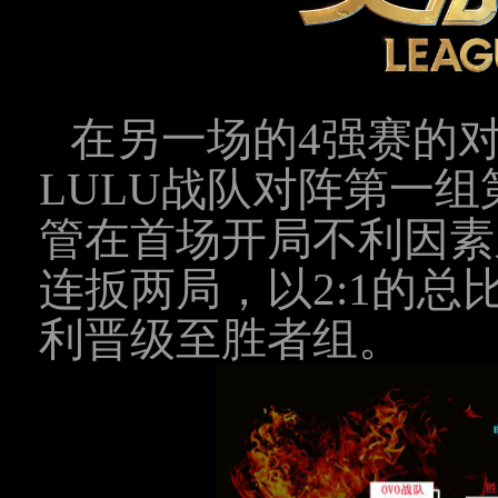
在另一场的4强赛的
LULU战队对阵第一组
管在首场开局不利因素
连扳两局，以2:1的总
利晋级至胜者组。