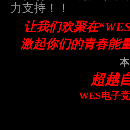
力支持！！
让我们欢聚在“WE
激起你们的青春能
本
超越自
WES电子