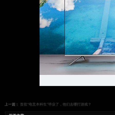
上一篇：
首批“电竞本科生”毕业了，他们去哪打游戏？