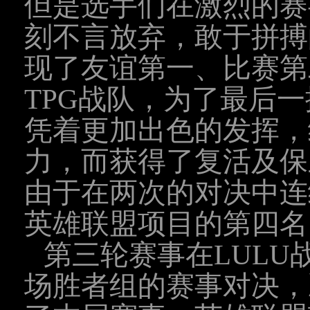
但是选手们在激烈的赛
刻不言放弃，敢于拼搏
现了友谊第一、比赛第
TPG战队，为了最后
凭着更加出色的发挥，
力，而获得了复活及保
由于在两次的对决中连
英雄联盟项目的第四名
第三轮赛事在LULU
场胜者组的赛事对决，