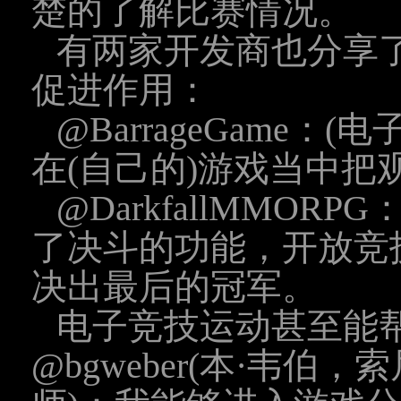
楚的了解比赛情况。
有两家开发商也分享
促进作用：
@BarrageGame
在(自己的)游戏当中把
@DarkfallMMO
了决斗的功能，开放竞
决出最后的冠军。
电子竞技运动甚至能
@bgweber(本·韦