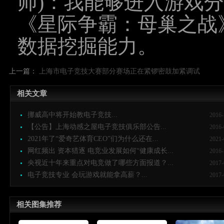
师)：我能够进入游戏
《星际争霸：母巢之战
数据挖掘能力。
上一篇：
上海市电子竞技大赛部分赛场正在紧锣密鼓加紧调试
相关文章
挪威高中将开始教电子竞技...
2016-
【公告】上海动感之屋电子竞技俱乐部公告...
2016-
2021年了“爱奇艺体育CEO”们为什么还在...
2021-
网红频出 资本猎逐 电竞业发展如何“健康成长...
2016-
央视近十年来重点对电竞做了哪些方面报道？...
2017-
电子竞技专业 会玩游戏就能拿高薪？...
2017-
相关图集推荐