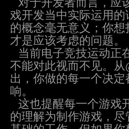
对于开发者而言，应
戏开发当中实际运用的
的概念毫无意义；你想
才是应该考虑的问题。
当前电子竞技运动正
不能对此视而不见。从@Phy
出，你做的每一个决定
响。
这也提醒每一个游戏
的理解为制作游戏，尽