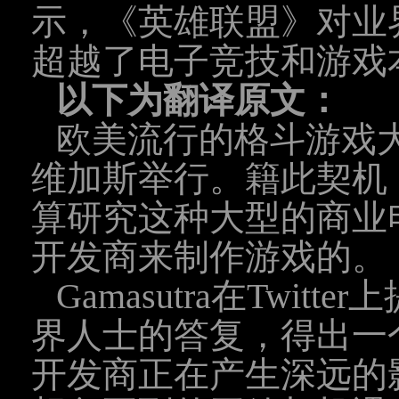
示，《英雄联盟》对业
超越了电子竞技和游戏
以下为翻译原文：
欧美流行的格斗游戏大赛
维加斯
举行。籍此契机，游
算研究这种大型的商业
开发商来制作游戏的。
Gamasutra在Twi
界人士的答复，得出一
开发商正在产生深远的