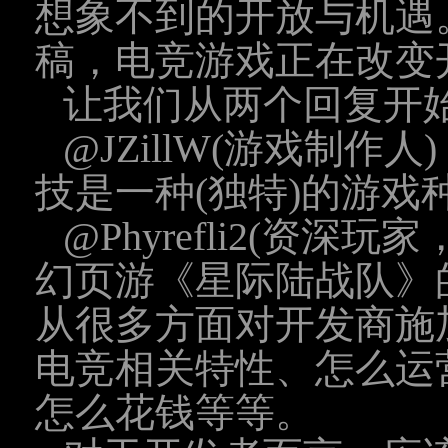
想象不到的开放与机遇
稿，电竞游戏正在改变
让我们从两个回复开
@JZillW(游戏制
技是一种(独特)的游戏
@Phyrefli2(资
幻页游《星际陆战队》的
从很多方面对开发商施
电竞相关特性、怎么运
怎么花钱等等。