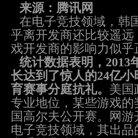
来源：腾讯网
在电子竞技领域，韩
乎离开发商还比较遥远
戏开发商的影响力似乎
统计数据表明，201
长达到了惊人的24亿
育赛事分庭抗礼。
美国
专业地位，某些游戏的
国
高尔夫
公开赛。网游开发
电子竞技领域，其出品