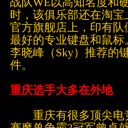
战队WE以高知名度和
时，该俱乐部还在淘宝
官方旗舰店上，印有队伍
最好的专业键盘和鼠标
李晓峰（Sky）推荐的键
件。
重庆选手大多在外地
重庆有很多顶尖电竞选
赛魔兽争霸3冠军曾卓