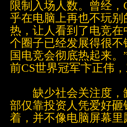
限制入场人数。曾经，
乎在电脑上再也不玩别
热，让人看到了电竞在中
个圈子已经发展得很不
国电竞会彻底热起来。
前CS世界冠军卞正伟
缺少社会关注度，缺
部仅靠投资人凭爱好砸
着，并不像电脑屏幕里