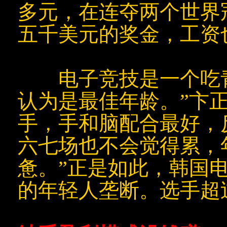
多元，在连夺两个世界
五千美元的奖金，工资
电子竞技是一个吃青春
认为是最佳年龄。”卞
手，手和脑配合最好，
六七场也不会觉得累，
惫。”正是如此，韩国
的年轻人垄断。选手超