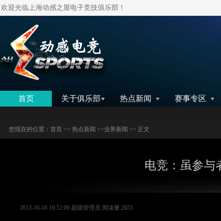
欢迎光临上海动感之屋电子竞技俱乐部！
搜索
首页
关于俱乐部
热点新闻
赛事专区
您现在的位置：
首页
>>
热点新闻
>>
业界新闻
>> 正文
电竞：虽参与
2013-10-16 16:52:00 超级管理员 阅读量:2051