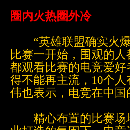
圈内火热圈外冷
“英雄联盟确实火爆
比赛一开始，围观的人
都观看比赛的电竞爱好
得不能再主流，10个人
伟也表示，电竞在中国
精心布置的比赛场地