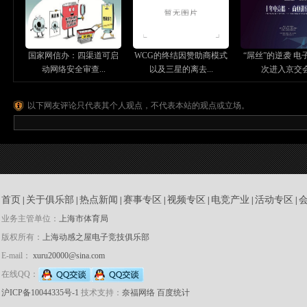
国家网信办：四渠道可启
WCG的终结因赞助商模式
“屌丝”的逆袭 电
动网络安全审查...
以及三星的离去...
次进入京交会.
以下网友评论只代表其个人观点，不代表本站的观点或立场。
首页
关于俱乐部
热点新闻
赛事专区
视频专区
电竞产业
活动专区
|
|
|
|
|
|
|
业务主管单位：
上海市体育局
版权所有：
上海动感之屋电子竞技俱乐部
E-mail：
xuru20000@sina.com
在线QQ：
沪ICP备10044335号-1
技术支持：
奈福网络
百度统计