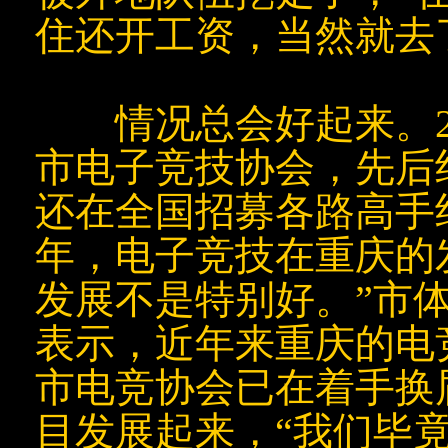
住还开工资，当然就去
情况总会好起来。20
市电子竞技协会，先后
还在全国招募各路高手
年，电子竞技在重庆的
发展不是特别好。”市
表示，近年来重庆的电
市电竞协会已在着手换
目发展起来，“我们毕