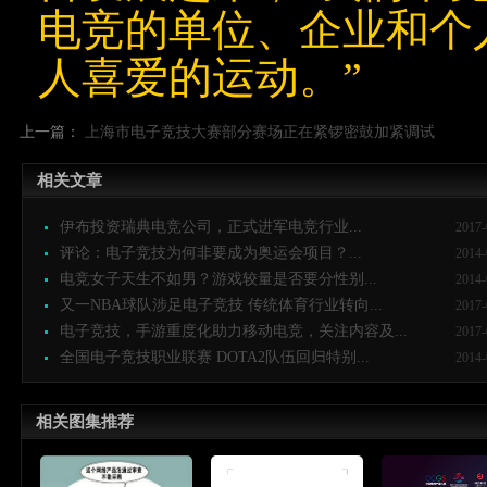
电竞的单位、企业和个
人喜爱的运动。”
上一篇：
上海市电子竞技大赛部分赛场正在紧锣密鼓加紧调试
相关文章
伊布投资瑞典电竞公司，正式进军电竞行业...
2017-
评论：电子竞技为何非要成为奥运会项目？...
2014-
电竞女子天生不如男？游戏较量是否要分性别...
2014-
又一NBA球队涉足电子竞技 传统体育行业转向...
2017-
电子竞技，手游重度化助力移动电竞，关注内容及...
2017-
全国电子竞技职业联赛 DOTA2队伍回归特别...
2014-
相关图集推荐