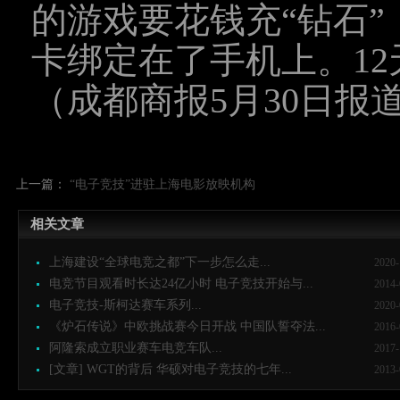
的游戏要花钱充“钻石
卡绑定在了手机上。12
（成都商报5月30日报
上一篇：
“电子竞技”进驻上海电影放映机构
相关文章
上海建设“全球电竞之都”下一步怎么走...
2020-
电竞节目观看时长达24亿小时 电子竞技开始与...
2014-
电子竞技-斯柯达赛车系列...
2020-
《炉石传说》中欧挑战赛今日开战 中国队誓夺法...
2016-
阿隆索成立职业赛车电竞车队...
2017-
[文章] WGT的背后 华硕对电子竞技的七年...
2013-