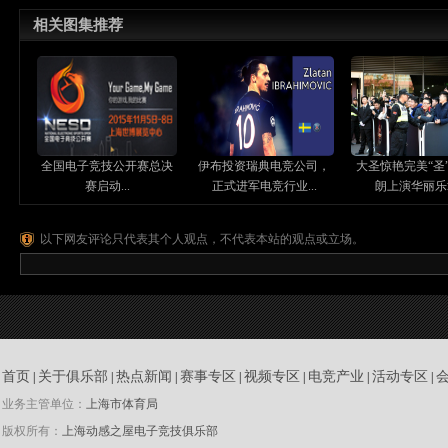
相关图集推荐
全国电子竞技公开赛总决
伊布投资瑞典电竞公司，
大圣惊艳完美“圣
赛启动...
正式进军电竞行业...
朗上演华丽乐章
以下网友评论只代表其个人观点，不代表本站的观点或立场。
首页
关于俱乐部
热点新闻
赛事专区
视频专区
电竞产业
活动专区
|
|
|
|
|
|
|
业务主管单位：
上海市体育局
版权所有：
上海动感之屋电子竞技俱乐部