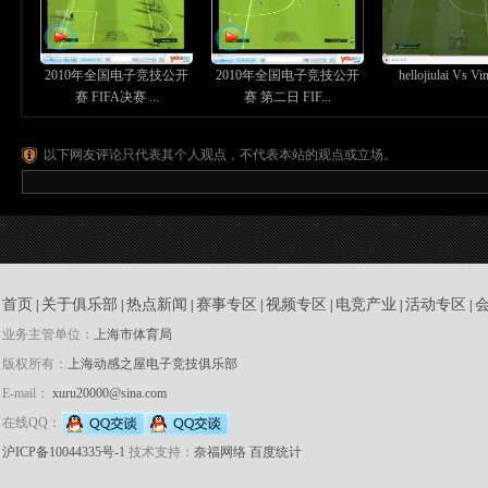
2010年全国电子竞技公开
2010年全国电子竞技公开
hellojiulai Vs Vin
赛 FIFA决赛 ...
赛 第二日 FIF...
以下网友评论只代表其个人观点，不代表本站的观点或立场。
首页
关于俱乐部
热点新闻
赛事专区
视频专区
电竞产业
活动专区
|
|
|
|
|
|
|
业务主管单位：
上海市体育局
版权所有：
上海动感之屋电子竞技俱乐部
E-mail：
xuru20000@sina.com
在线QQ：
沪ICP备10044335号-1
技术支持：
奈福网络
百度统计