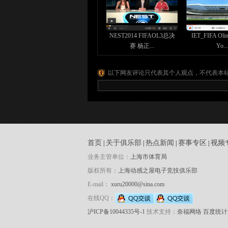
NEST2014 FIFAOL3总决
IET_FIFA Ol
赛 杨正...
Yo...
以下网友评论只代表其个人观点，不代表本
首页
关于俱乐部
热点新闻
赛事专区
视频
|
|
|
|
业务主管单位：
上海市体育局
版权所有：
上海动感之屋电子竞技俱乐部
E-mail：
xuru20000@sina.com
在线QQ：
沪ICP备10044335号-1
技术支持：
奈福网络
百度统计