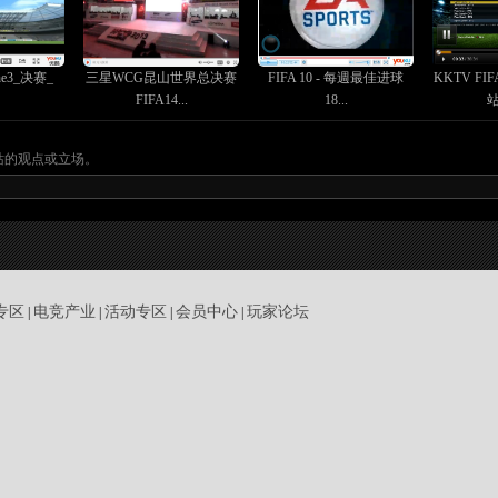
ine3_决赛_
三星WCG昆山世界总决赛
FIFA 10 - 每週最佳进球
KKTV FI
FIFA14...
18...
站
站的观点或立场。
专区
电竞产业
活动专区
会员中心
玩家论坛
|
|
|
|