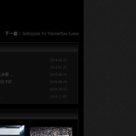
下一篇：
hellojiulai Vs VincentNan Game
2014-05-13
2014-07-25
赛 ...
2010-08-19
IF...
2010-08-19
2010-10-05
..
2014-11-03