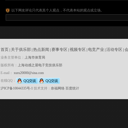
以下网友评论只代表其个人观点，不代表本站的观点或立场。
首页
关于俱乐部
热点新闻
赛事专区
视频专区
电竞产业
活动专区
|
|
|
|
|
|
|
业务主管单位：
上海市体育局
版权所有：
上海动感之屋电子竞技俱乐部
E-mail：
xuru20000@sina.com
在线QQ：
沪ICP备10044335号-1
技术支持：
奈福网络
百度统计