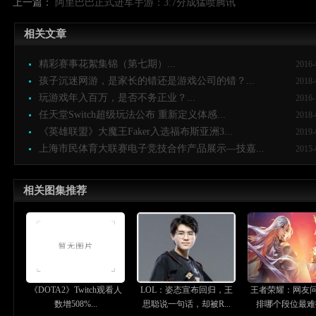
上一篇：
阿里巴巴正式进军手游：3:7分成猛喷腾讯
相关文章
精彩赛事花絮集锦（第七期）...
2016-
孩子沉迷网游，是家长的错还是游戏公司的错？...
2018-
玩游戏年入百万，是否不务正业？...
2016-
任天堂Switch超级玩法公布 重新定义体感...
2018-
《英雄联盟》大魔王Faker入选福布斯亚洲3...
2019-
上海市民体育大联赛电子竞技合作产品展示—技嘉...
2015-
相关图集推荐
《DOTA2》Twitch观看人
LOL：姿态宣布回归，王
王者荣耀：网友
数增508%...
思聪说一句话，却被R...
排哪个段位最难打