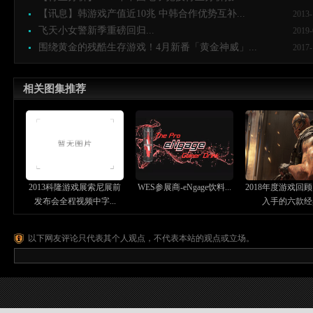
【讯息】韩游戏产值近10兆 中韩合作优势互补...
2013-
飞天小女警新季重磅回归...
2019-
围绕黄金的残酷生存游戏！4月新番「黄金神威」...
2017-
相关图集推荐
2013科隆游戏展索尼展前
WES参展商-eNgage饮料...
2018年度游戏回顾
发布会全程视频中字...
入手的六款经典
以下网友评论只代表其个人观点，不代表本站的观点或立场。