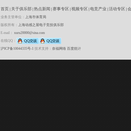
首页
关于俱乐部
热点新闻
赛事专区
视频专区
电竞产业
活动专区
|
|
|
|
|
|
|
业务主管单位：
上海市体育局
版权所有：
上海动感之屋电子竞技俱乐部
E-mail：
xuru20000@sina.com
在线QQ：
沪ICP备10044335号-1
技术支持：
奈福网络
百度统计