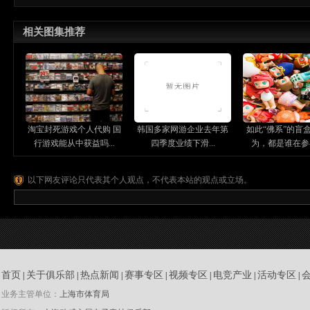
相关图集推荐
淘宝封死游戏个人代购 国
韩国多家网游企业去年第
如此“佛系”的盲
行游戏能从中获益吗...
四季度业绩下滑...
为，都是谁在参与
以下网友评论只代表其个人观点，不代表本站的观点或立场。
首页
关于俱乐部
热点新闻
赛事专区
视频专区
电竞产业
活动专区
|
|
|
|
|
|
|
业务主管单位：
上海市体育局