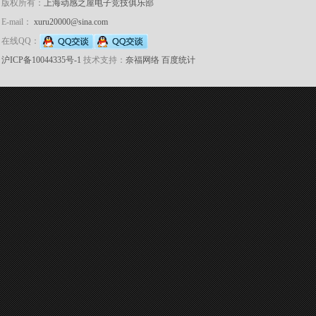
版权所有：
上海动感之屋电子竞技俱乐部
E-mail：
xuru20000@sina.com
在线QQ：
沪ICP备10044335号-1
技术支持：
奈福网络
百度统计