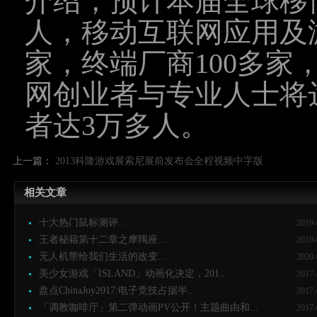
介绍，预计本届全球移博
人，移动互联网应用及游
家，终端厂商100多家
网创业者与专业人士将达
者达3万多人。
上一篇：
2013科隆游戏展索尼展前发布会全程视频中字版
相关文章
十大热门鼠标测评...
2019-
王者秘籍第十二章之摩羯座...
2019-
无人机带给我们生活的改变...
2020-
美少女游戏「ISLAND」动画化决定，201...
2017-
盘点ChinaJoy2017:电子竞技占据半...
2017-
「调教咖啡厅」第二弹动画PV公开！主题曲由和...
2017-