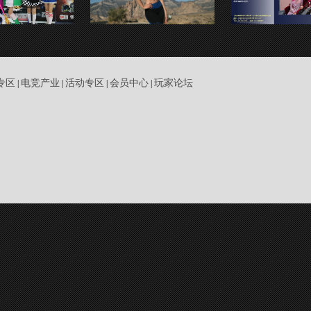
专区
电竞产业
活动专区
会员中心
玩家论坛
|
|
|
|