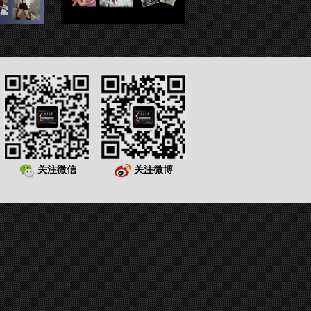
关注微信
关注微博