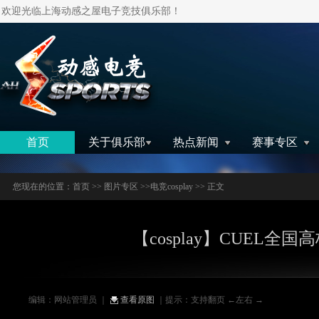
欢迎光临上海动感之屋电子竞技俱乐部！
搜索
首页
关于俱乐部
热点新闻
赛事专区
您现在的位置：
首页
>>
图片专区
>>
电竞cosplay
>> 正文
【cosplay】CUEL
编辑：网站管理员 ｜
查看原图
｜提示：支持翻页 ←左右 →