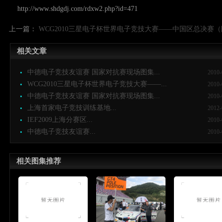
http://www.shdgdj.com/rdxw2.php?id=471
上一篇：
WCG2010三星电子杯世界电子竞技大赛——中国区总决赛
相关文章
中德电子竞技友谊赛 国家对抗赛现场图集...
2010-
WCG2010三星电子杯世界电子竞技大赛——...
2010-
中德电子竞技友谊赛 国家对抗赛现场图集...
2010-
上海首家电子竞技训练基地...
2012-
IEF2009上海分赛区...
2010-
中德电子竞技友谊赛...
2010-
相关图集推荐