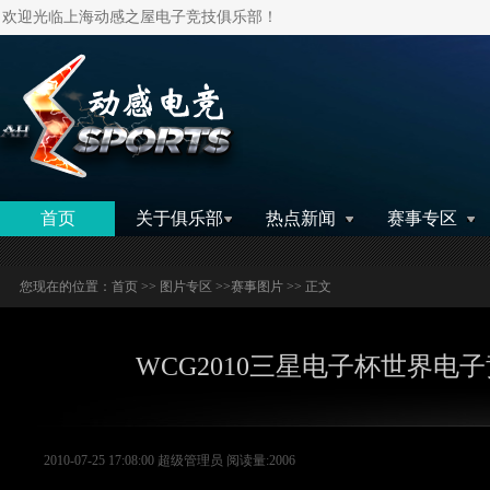
欢迎光临上海动感之屋电子竞技俱乐部！
搜索
首页
关于俱乐部
热点新闻
赛事专区
您现在的位置：
首页
>>
图片专区
>>
赛事图片
>> 正文
WCG2010三星电子杯世界
2010-07-25 17:08:00 超级管理员 阅读量:2006