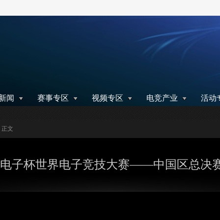
搜索
新闻
赛事专区
视频专区
电竞产业
活动
> 正文
0三星电子杯世界电子竞技大赛——中国区总决