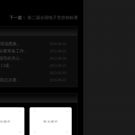
下一篇：
第二届全国电子竞技锦标赛
场图集...
2010-09-16
赛筹备工作...
2012-08-05
导的关心...
2012-08-06
3成...
2013-06-21
2012-02-05
国总决赛...
2010-08-03