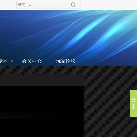
新闻
专区
会员中心
玩家论坛