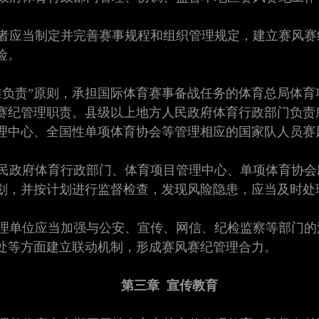
织者应当制定并完善赛事规程和组织管理规定，建立赛风赛
险。
谁负责”原则，承担国际体育赛事备战任务的体育总局体
赛纪管理职责。县级以上地方人民政府体育行政部门负责
理中心、全国性单项体育协会等管理相应的国家队人员赛
人民政府体育行政部门、体育项目管理中心、单项体育协会
划，并按计划进行监督检查，发现风险隐患，应当及时处
管理单位应当加强与公安、宣传、网信、纪检监察等部门的
处等方面建立联动机制，形成赛风赛纪管理合力。
第三章 宣传教育