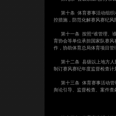
第十条 体育赛事活动组
控措施，防范化解赛风赛纪风
第十一条 按照“谁管理、
育协会等单位承担国家队赛风
作，协助体育总局体育项目管
第十二条 县级以上地方
制订赛风赛纪年度监督检查计
第十三条 体育赛事活动
舆论引导、监督检查、案件查