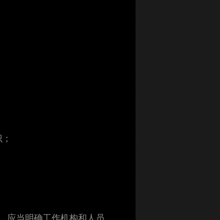
识；
，应当明确工作机构和人员。