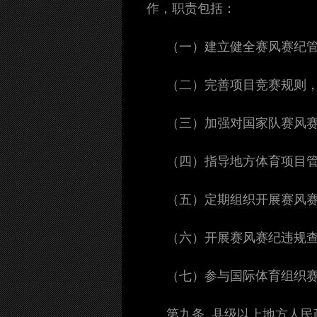
作，职责包括：
（一）建立健全赛风赛纪
（二）完善项目竞赛规则
（三）加强对国家队赛风
（四）指导地方体育项目
（五）定期组织开展赛风
（六）开展赛风赛纪违规
（七）参与国际体育组织
第九条 县级以上地方人