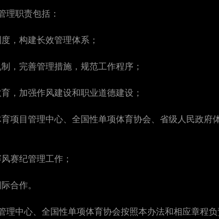
管理职责包括：
制度，构建长效管理体系；
机制，完善管理措施，规范工作程序；
教育，加强作风建设和职业道德建设；
体育项目管理中心、全国性单项体育协会、省级人民政府
赛风赛纪管理工作；
国际合作。
目管理中心、全国性单项体育协会按照本办法和相应章程负