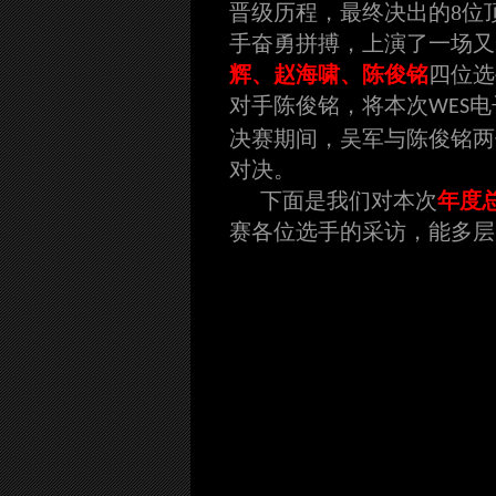
晋级历程，最终决出的8位
手奋勇拼搏，上演了一场又
辉、赵海啸、陈俊铭
四位选
对手陈俊铭，将本次
电
WES
决赛期间，吴军与陈俊铭两
对决。
下面是我们对本次
年度
赛各位选手的采访，能多层