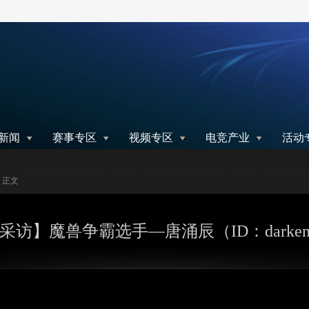
搜索
新闻
赛事专区
视频专区
电竞产业
活动
> 正文
采访】魔兽争霸选手—唐涌辰（ID：darke