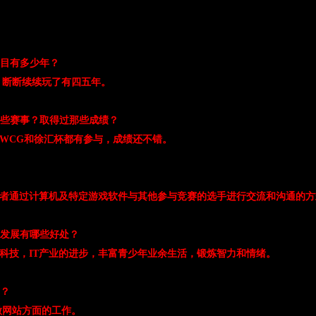
项目有多少年？
 断断续续玩了有四五年。
那些赛事？取得过那些成绩？
的WCG和徐汇杯都有参与，成绩还不错。
与者通过计算机及特定游戏软件与其他参与竞赛的选手进行交流和沟通的方
济发展有哪些好处？
子科技，IT产业的进步，丰富青少年业余生活，锻炼智力和情绪。
业？
做网站方面的工作。