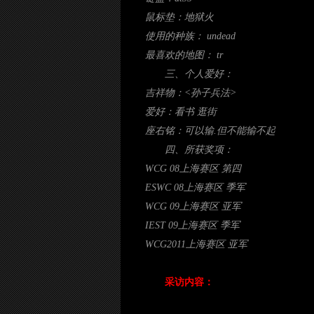
鼠标垫：地狱火
使用的种族： undead
最喜欢的地图： tr
三、个人爱好：
吉祥物：<孙子兵法>
爱好：看书 逛街
座右铭：可以输.但不能输不起
四、所获奖项：
WCG 08上海赛区 第四
ESWC 08上海赛区 季军
WCG 09上海赛区 亚军
IEST 09上海赛区 季军
WCG2011上海赛区 亚军
采访内容：