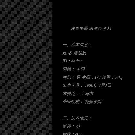
魔兽争霸 唐涌辰 资料
一、基本信息：
姓 名:唐涌辰
ID：darken
国籍： 中国
性别： 男 身高：173 体重：57kg
出生年月： 1988年 3月3日
常驻地： 上海市
毕业院校： 托普学院
二、技术信息：
鼠标： g1
键盘：dt35