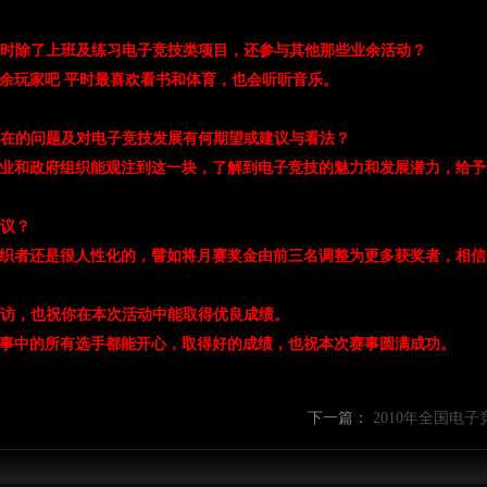
平时除了上班及练习电子竞技类项目，还参与其他那些业余活动？
业余玩家吧 平时最喜欢看书和体育，也会听听音乐。
存在的问题及对电子竞技发展有何期望或建议与看法？
企业和政府组织能观注到这一块，了解到电子竞技的魅力和发展潜力，给
提议？
组织者还是很人性化的，譬如将月赛奖金由前三名调整为更多获奖者，相
参访，也祝你在本次活动中能取得优良成绩。
赛事中的所有选手都能开心，取得好的成绩，也祝本次赛事圆满成功。
下一篇：
2010年全国电