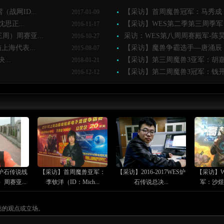
战网ID...
【采访】首周魔兽冠军：马秀成（ID
2017-01-09
思正...
【采访】WES第二季第三周季军：
2016-11-17
周）周赛亚...
采访：WES第八周周赛殿军-陈昊（
2016-10-27
上海代表...
【采访】魔兽争霸选手—唐涌辰（ID：
2015-08-07
...
【采访】第三周魔兽3亚军：胡嘉（ID
2018-01-21
.
【采访】第二周魔兽3冠军：钱开凯（
2016-12-12
炉石传说线
【采访】首周魔兽亚军：
【采访】2016-2017WES炉
【采访】W
周赛亚...
李钦洋（ID：Mich...
石传说总决...
军：沙煜峰
站的观点或立场。