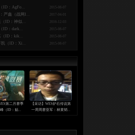
：AgFo...
2015-08-07
严鑫（战网I...
2017-04-01
ID：神似...
2016-12-03
dark...
2015-08-07
：kik...
2015-08-07
ID：Xi...
2015-08-07
ES第二月赛季
【采访】WES炉石传说第
（ID：贴...
一周周赛亚军：林黄韬...