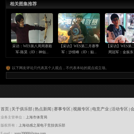
相关图集推荐
采访：WES第八周周赛殿
【采访】WES第二月赛季
【采访】WES第
军-陈昊（ID：神似...
军：沙煜峰（ID：贴...
周冠军：金振东（I
以下网友评论只代表其个人观点，不代表本站的观点或立场。
首页
关于俱乐部
热点新闻
赛事专区
视频专区
电竞产业
活动专区
|
|
|
|
|
|
|
业务主管单位：
上海市体育局
版权所有：
上海动感之屋电子竞技俱乐部
E-mail：
xuru20000@sina.com