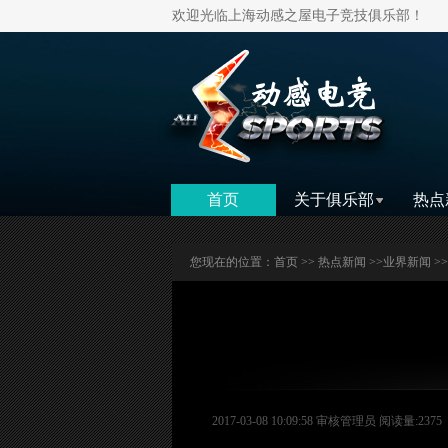
欢迎光临上海动感之屋电子竞技俱乐部！
首页
关于俱乐部
热点
您现在的位置：
首页
>>
热点新闻
>>
业界新闻
>
2017-03-08 10:09:58 审核管理员 阅读量:2375