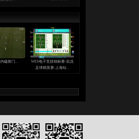
内磕射门...
WES电子竞技锦标赛-实况
足球精英赛-上海站...