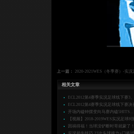
上一篇：
2020-2021WES（冬季赛）
相关文章
ECL2012第4赛季实况足球线下赛3、4
ECL2012第4赛季实况足球线下赛决赛 
开场内磕钟摆变向马赛内磕5HITS...
【视频】2018-2019WES实况足球8强.
因祸得福！当球没铲断时哥就蒙了！.
实况超牛技巧 23次头球接力+门将过全