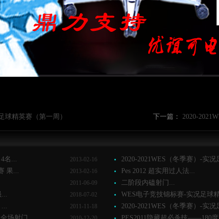
-实况足球精英赛（第一周）
下一篇：
2020-2
名...
2020-2021WES（冬季赛）-实况足
2013-02-16
果...
Pes 2012 超实用过人法...
2013-02-16
二阶段内磕射门...
2011-06-09
..
WES电子竞技锦标赛-实况足球精英
2018-07-02
..
2020-2021WES（冬季赛）-实况足
2011-11-18
场射门...
PES2011隐藏超必杀技——180度
2010-12-20