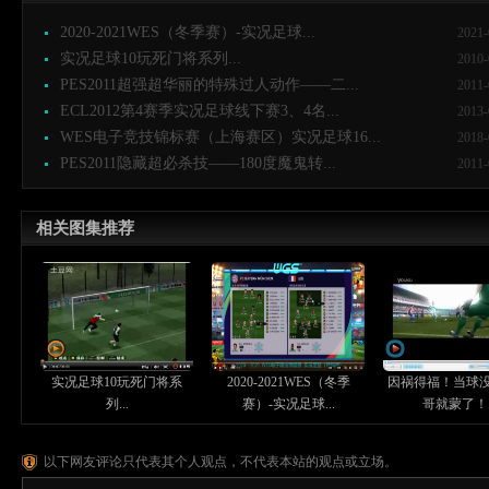
2020-2021WES（冬季赛）-实况足球...
2021-
实况足球10玩死门将系列...
2010-
PES2011超强超华丽的特殊过人动作——二...
2011-
ECL2012第4赛季实况足球线下赛3、4名...
2013-
WES电子竞技锦标赛（上海赛区）实况足球16...
2018-
PES2011隐藏超必杀技——180度魔鬼转...
2011-
相关图集推荐
实况足球10玩死门将系
2020-2021WES（冬季
因祸得福！当球
列...
赛）-实况足球...
哥就蒙了！..
以下网友评论只代表其个人观点，不代表本站的观点或立场。