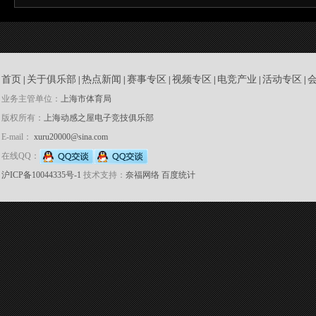
首页
关于俱乐部
热点新闻
赛事专区
视频专区
电竞产业
活动专区
|
|
|
|
|
|
|
业务主管单位：
上海市体育局
版权所有：
上海动感之屋电子竞技俱乐部
E-mail：
xuru20000@sina.com
在线QQ：
沪ICP备10044335号-1
技术支持：
奈福网络
百度统计