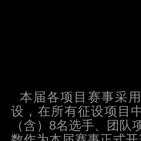
本届各项目赛事采
设，在所有征设项目
（含）8名选手、团队
数作为本届赛事正式开