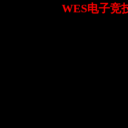
WES电子竞