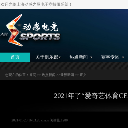
欢迎光临上海动感之屋电子竞技俱乐部！
搜索
首页
关于俱乐部
热点新闻
赛事专区
您现在的位置：
首页
>>
热点新闻
>>
业界新闻
>> 正文
2021年了“爱奇艺体育
2021-01-20 16:03:20 chaos 阅读量:1280