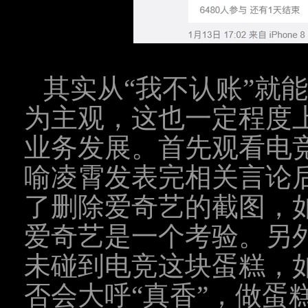
其实从“我不认账”就
为主观，这也一定程度
业务发展。首先观看电
喻凌霄发表完相关言论
了删除爱奇艺的截图，
爱奇艺是一个考验。另
未碰到电竞这块蛋糕，
否会大呼“真香”，做蛋