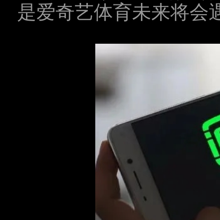
是爱奇艺体育未来将会