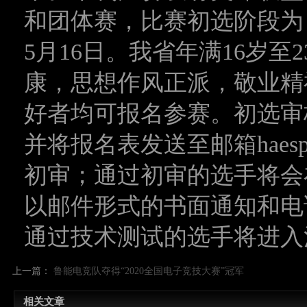
和团体赛，比赛初选阶段为：
5月16日。我省年满16岁
康，思想作风正派，敬业精
好者均可报名参赛。初选审
并将报名表发送至邮箱haespo
初审；通过初审的选手将会在
以邮件形式的书面通知和电
通过技术测试的选手将进入
上一篇：
鲁能电竞队夺得“2020全国电子竞技大赛”冠军
相关文章