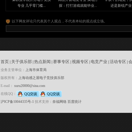
专业 几乎零门槛...
探：打打游戏就能毕业...
还是新锐产业？
以下网友评论只代表其个人观点，不代表本站的观点或立场。
首页
关于俱乐部
热点新闻
赛事专区
视频专区
电竞产业
活动专区
|
|
|
|
|
|
|
业务主管单位：
上海市体育局
版权所有：
上海动感之屋电子竞技俱乐部
E-mail：
xuru20000@sina.com
在线QQ：
沪ICP备10044335号-1
技术支持：
奈福网络
百度统计