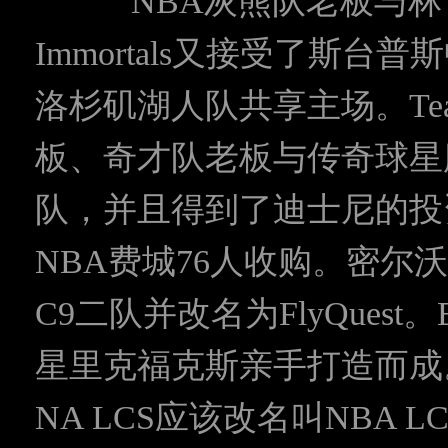
NBA灰熊队老板与林肯公园
Immortals又接受了斯
洛杉矶湖人队共享主场。Team
板、奇才队老板与传奇球星
队，并且得到了迪士尼的投资。
NBA费城76人收购。密
C9二队并改名为FlyQuest
星里克福克斯亲手打造而成
NA LCS应该改名叫NBA L