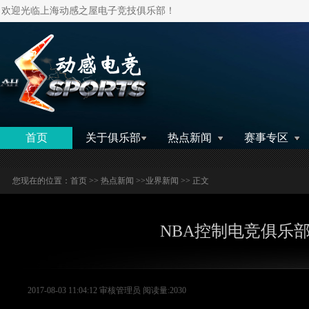
欢迎光临上海动感之屋电子竞技俱乐部！
搜索
首页
关于俱乐部
热点新闻
赛事专区
您现在的位置：
首页
>>
热点新闻
>>
业界新闻
>> 正文
NBA控制电竞俱乐
2017-08-03 11:04:12 审核管理员 阅读量:2030