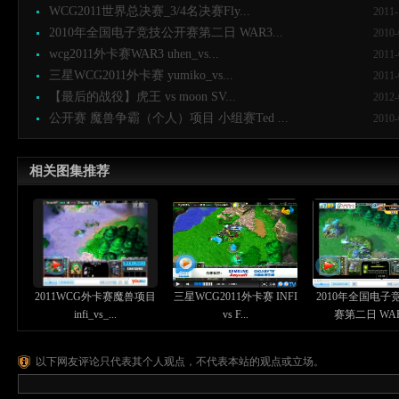
WCG2011世界总决赛_3/4名决赛Fly...
2011-
2010年全国电子竞技公开赛第二日 WAR3...
2010-
wcg2011外卡赛WAR3 uhen_vs...
2011-
三星WCG2011外卡赛 yumiko_vs...
2011-
【最后的战役】虎王 vs moon SV...
2012-
公开赛 魔兽争霸（个人）项目 小组赛Ted ...
2010-
相关图集推荐
2011WCG外卡赛魔兽项目
三星WCG2011外卡赛 INFI
2010年全国电子
infi_vs_...
vs F...
赛第二日 WAR3
以下网友评论只代表其个人观点，不代表本站的观点或立场。