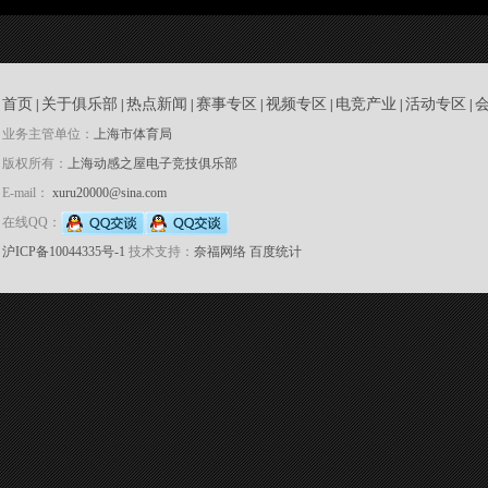
首页
关于俱乐部
热点新闻
赛事专区
视频专区
电竞产业
活动专区
|
|
|
|
|
|
|
业务主管单位：
上海市体育局
版权所有：
上海动感之屋电子竞技俱乐部
E-mail：
xuru20000@sina.com
在线QQ：
沪ICP备10044335号-1
技术支持：
奈福网络
百度统计