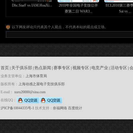
Dhc.StarF vs IAM.HouXi...
2010年全国电子竞技公开
ECL2010第三
赛第二日 WAR3...
Sai vs ...
以下网友评论只代表其个人观点，不代表本站的观点或立场。
首页
关于俱乐部
热点新闻
赛事专区
视频专区
电竞产业
活动专区
|
|
|
|
|
|
|
业务主管单位：
上海市体育局
版权所有：
上海动感之屋电子竞技俱乐部
E-mail：
xuru20000@sina.com
在线QQ：
沪ICP备10044335号-1
技术支持：
奈福网络
百度统计